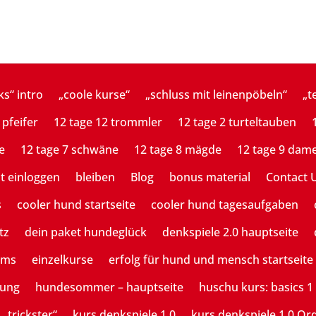
ks“ intro
„coole kurse“
„schluss mit leinenpöbeln“
„t
 pfeifer
12 tage 12 trommler
12 tage 2 turteltauben
e
12 tage 7 schwäne
12 tage 8 mägde
12 tage 9 dam
st einloggen
bleiben
Blog
bonus material
Contact 
s
cooler hund startseite
cooler hund tagesaufgaben
tz
dein paket hundeglück
denkspiele 2.0 hauptseite
ams
einzelkurse
erfolg für hund und mensch startseite
tung
hundesommer – hauptseite
huschu kurs: basics 1
 „trickster“
kurs denkspiele 1.0
kurs denkspiele 1.0 Or