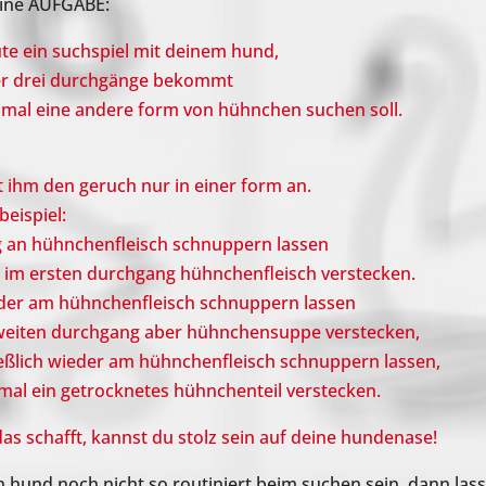
eine AUFGABE:
e ein suchspiel mit deinem hund,
er drei durchgänge bekommt
mal eine andere form von hühnchen suchen soll.
t ihm den geruch nur in einer form an.
beispiel:
g an hühnchenfleisch schnuppern lassen
im ersten durchgang hühnchenfleisch verstecken.
der am hühnchenfleisch schnuppern lassen
weiten durchgang aber hühnchensuppe verstecken,
eßlich wieder am hühnchenfleisch schnuppern lassen,
mal ein getrocknetes hühnchenteil verstecken.
as schafft, kannst du stolz sein auf deine hundenase!
in hund noch nicht so routiniert beim suchen sein, dann lass