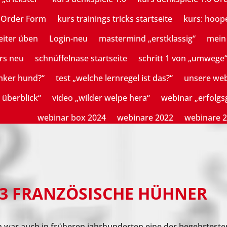
n Order Form
kurs trainings tricks startseite
kurs: hoop
eiter üben
Login-neu
mastermind „erstklassig“
mein 
rs neu
schnüffelnase startseite
schritt 1 von „umwege
mker hund?“
test „welche lernregel ist das?“
unsere we
 überblick“
video „wilder welpe hera“
webinar „erfolg
webinar box 2024
webinare 2022
webinare 
3 FRANZÖSISCHE HÜHNER
war auch in früheren jahrhunderten eine der begehrteste