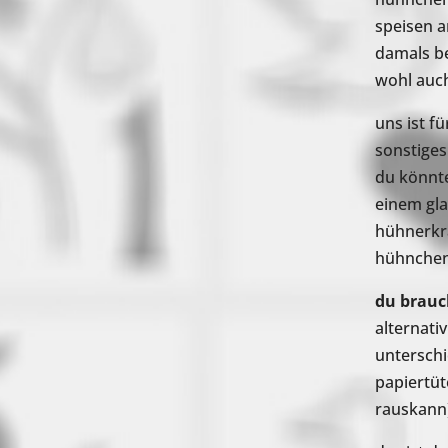
speisen 
damals be
wohl auch
uns ist f
sonstiges
du könnte
einem gla
hühnerkrä
hühnchen 
du brauc
alternati
unterschi
papiertüt
rauskann)