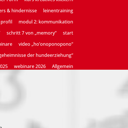
ers & hindernisse
leinentraining
profil
modul 2: kommunikation
“
schritt 7 von „memory“
start
binare
video „ho’onoponopono“
sgeheimnisse der hundeerziehung“
2025
webinare 2026
Allgemein
n