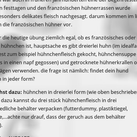
an festtagen und den französischen hühnerrassen wurde
sonders delikates fleisch nachgesagt. darum kommen im l
 die französischen hühner vor.
ür die heutige übung ziemlich egal, ob es französisches oder
 hühnchen ist, hauptsache es gibt dreierlei huhn (im idealfal
st zum beispiel hühnchenfleisch gekocht, hühnchensuppe 
s in einen napf gegossen) und getrocknete hühnerkrallen 
gen verwenden. die frage ist nämlich: findet dein hund
in jeder form?
hst dazu:
hühnchen in dreierlei form (wie oben beschriebe
v dazu kannst du drei stück hühnchenfleisch in drei
edliche behälter verpacken (futterdummy, plastiktiegel,
e,…achte nur drauf, dass der geruch aus dem behälter
.