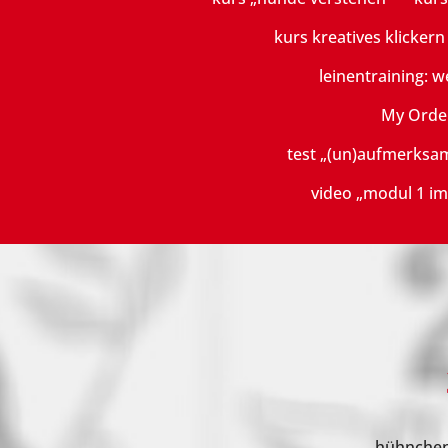
kurs kreatives klicker
leinentraining: w
My Orde
test „(un)aufmerksa
video „modul 1 im
hühnchen 