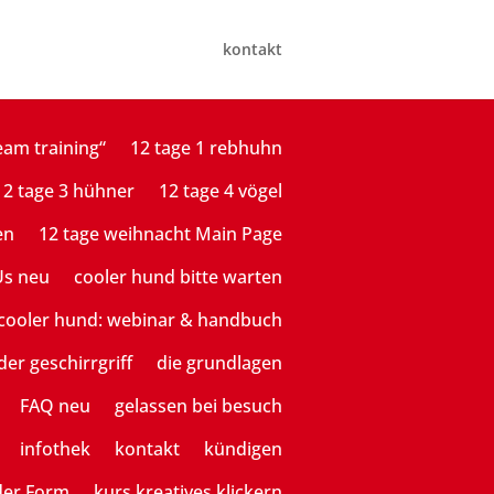
kontakt
eam training“
12 tage 1 rebhuhn
12 tage 3 hühner
12 tage 4 vögel
en
12 tage weihnacht Main Page
Us neu
cooler hund bitte warten
cooler hund: webinar & handbuch
der geschirrgriff
die grundlagen
FAQ neu
gelassen bei besuch
infothek
kontakt
kündigen
der Form
kurs kreatives klickern