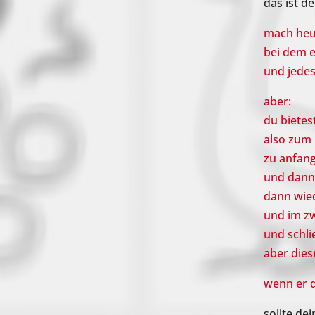
das ist d
mach heut
bei dem 
und jedes
aber:
du bietes
also zum 
zu anfan
und dann 
dann wie
und im z
und schli
aber dies
wenn er d
sollte de