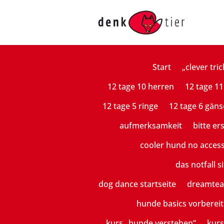
Start
„clever tric
12 tage 10 herren
12 tage 11
12 tage 5 ringe
12 tage 6 gäns
aufmerksamkeit
bitte er
cooler hund no acces
das notfall si
dog dance startseite
dreamte
hunde basics vorberei
kurs „hunde verstehen“
kurs