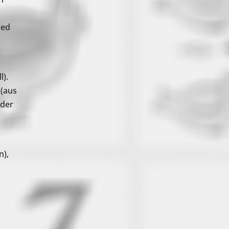
ied
l).
(aus
oder
n),