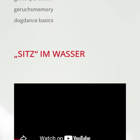
geruchsmemory
dogdance basics
„SITZ“ IM WASSER