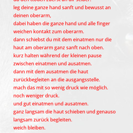
leg deine ganze hand sanft und bewusst an
deinen oberarm,
dabei haben die ganze hand und alle finger
weichen kontakt zum oberarm.
dann schiebst du mit dem einatmen nur die
haut am oberarm ganz sanft nach oben.
kurz halten während der kleinen pause
zwischen einatmen und ausatmen.
dann mit dem ausatmen die haut
zurückbegleiten an die ausgangsstelle.
mach das mit so wenig druck wie möglich.
noch weniger druck.
und gut einatmen und ausatmen.
ganz langsam die haut schieben und genauso
langsam zurück begleiten.
weich bleiben.