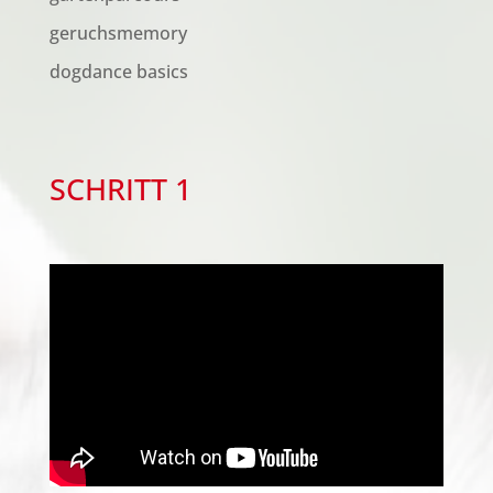
geruchsmemory
dogdance basics
SCHRITT 1