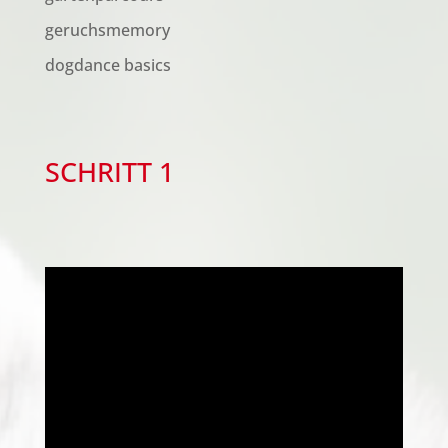
geruchsmemory
dogdance basics
SCHRITT 1