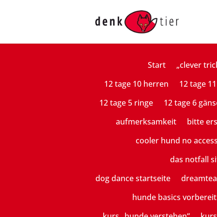
Start
„clever tric
12 tage 10 herren
12 tage 11
12 tage 5 ringe
12 tage 6 gäns
aufmerksamkeit
bitte er
cooler hund no acces
das notfall si
dog dance startseite
dreamte
hunde basics vorberei
kurs „hunde verstehen“
kurs