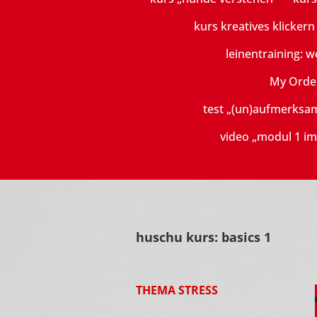
kurs kreatives klicker
leinentraining: w
My Orde
test „(un)aufmerksa
video „modul 1 im
huschu kurs: basics 1
THEMA STRESS