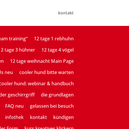
kontakt
eam training“
12 tage 1 rebhuhn
12 tage 3 hühner
12 tage 4 vögel
en
12 tage weihnacht Main Page
Us neu
cooler hund bitte warten
cooler hund: webinar & handbuch
der geschirrgriff
die grundlagen
FAQ neu
gelassen bei besuch
infothek
kontakt
kündigen
der Form
kurs kreatives klickern