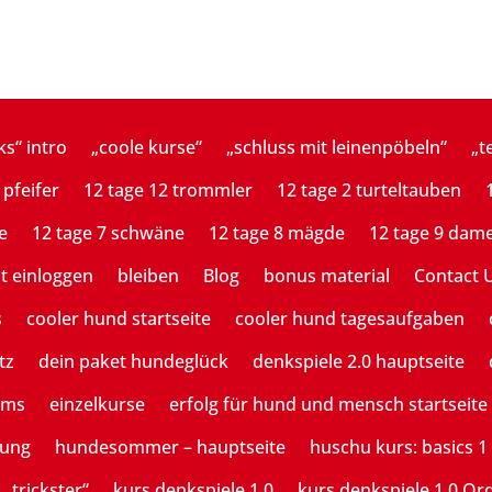
ks“ intro
„coole kurse“
„schluss mit leinenpöbeln“
„t
 pfeifer
12 tage 12 trommler
12 tage 2 turteltauben
e
12 tage 7 schwäne
12 tage 8 mägde
12 tage 9 dam
st einloggen
bleiben
Blog
bonus material
Contact 
s
cooler hund startseite
cooler hund tagesaufgaben
tz
dein paket hundeglück
denkspiele 2.0 hauptseite
ams
einzelkurse
erfolg für hund und mensch startseite
tung
hundesommer – hauptseite
huschu kurs: basics 1
 „trickster“
kurs denkspiele 1.0
kurs denkspiele 1.0 Or