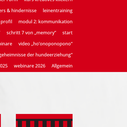
ers & hindernisse
leinentraining
profil
modul 2: kommunikation
“
schritt 7 von „memory“
start
binare
video „ho’onoponopono“
sgeheimnisse der hundeerziehung“
2025
webinare 2026
Allgemein