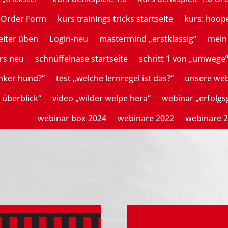
n Order Form
kurs trainings tricks startseite
kurs: hoop
eiter üben
Login-neu
mastermind „erstklassig“
mein 
rs neu
schnüffelnase startseite
schritt 1 von „umwege
mker hund?“
test „welche lernregel ist das?“
unsere we
 überblick“
video „wilder welpe hera“
webinar „erfolg
webinar box 2024
webinare 2022
webinare 