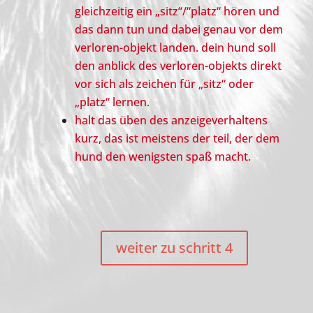
gleichzeitig ein „sitz“/“platz“ hören und
das dann tun und dabei genau vor dem
verloren-objekt landen. dein hund soll
den anblick des verloren-objekts direkt
vor sich als zeichen für „sitz“ oder
„platz“ lernen.
halt das üben des anzeigeverhaltens
kurz, das ist meistens der teil, der dem
hund den wenigsten spaß macht.
weiter zu schritt 4