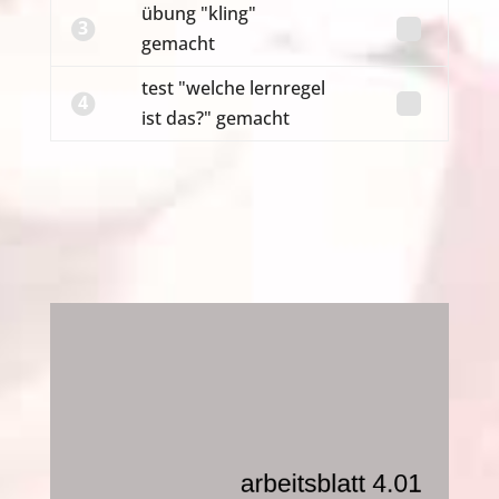
übung "kling"
3
gemacht
test "welche lernregel
4
ist das?" gemacht