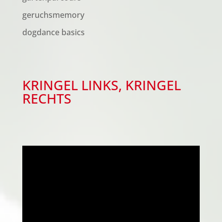
geruchsmemory
dogdance basics
KRINGEL LINKS, KRINGEL
RECHTS