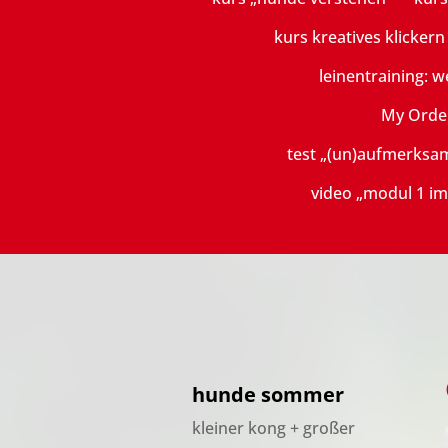
kurs kreatives klicker
leinentraining: w
My Orde
test „(un)aufmerksa
video „modul 1 im
hunde sommer
kleiner kong + großer