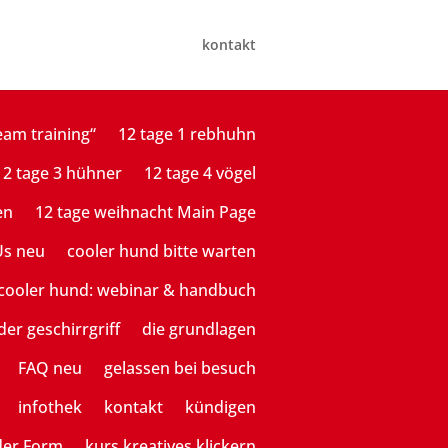
kontakt
eam training“
12 tage 1 rebhuhn
12 tage 3 hühner
12 tage 4 vögel
en
12 tage weihnacht Main Page
Us neu
cooler hund bitte warten
cooler hund: webinar & handbuch
der geschirrgriff
die grundlagen
FAQ neu
gelassen bei besuch
infothek
kontakt
kündigen
der Form
kurs kreatives klickern