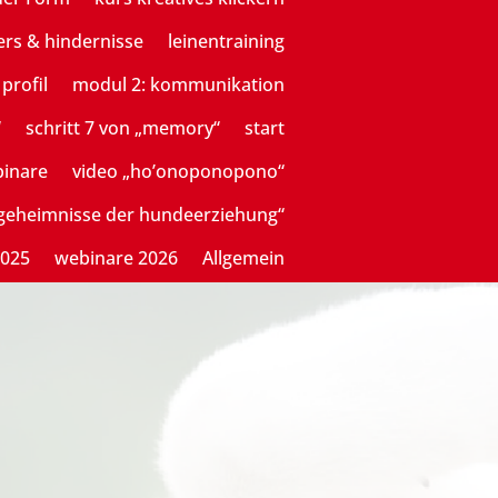
ers & hindernisse
leinentraining
profil
modul 2: kommunikation
“
schritt 7 von „memory“
start
binare
video „ho’onoponopono“
sgeheimnisse der hundeerziehung“
2025
webinare 2026
Allgemein