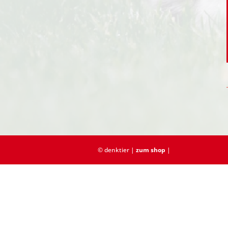
© denktier |
zum shop
|