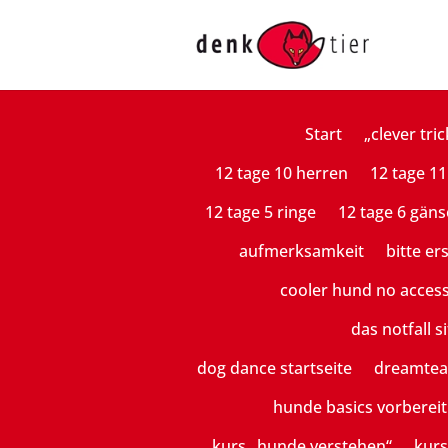
Start
„clever tric
12 tage 10 herren
12 tage 11
12 tage 5 ringe
12 tage 6 gäns
aufmerksamkeit
bitte er
cooler hund no acces
das notfall si
dog dance startseite
dreamte
hunde basics vorberei
kurs „hunde verstehen“
kurs