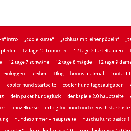
ks“ intro
„coole kurse“
„schluss mit leinenpöbeln“
„t
 pfeifer
12 tage 12 trommler
12 tage 2 turteltauben
e
12 tage 7 schwäne
12 tage 8 mägde
12 tage 9 dam
st einloggen
bleiben
Blog
bonus material
Contact 
s
cooler hund startseite
cooler hund tagesaufgaben
tz
dein paket hundeglück
denkspiele 2.0 hauptseite
ams
einzelkurse
erfolg für hund und mensch startseite
tung
hundesommer – hauptseite
huschu kurs: basics 1
 „trickster“
kurs denkspiele 1.0
kurs denkspiele 1.0 Or