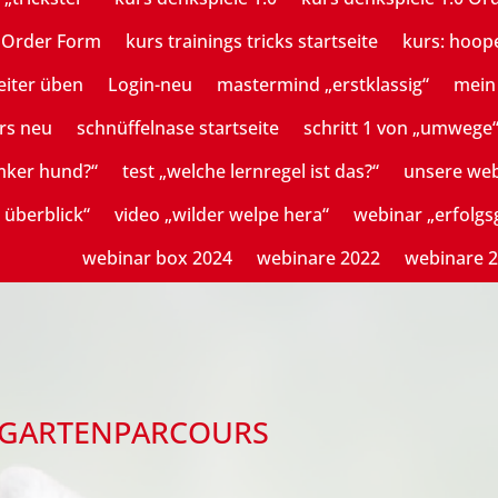
n Order Form
kurs trainings tricks startseite
kurs: hoop
eiter üben
Login-neu
mastermind „erstklassig“
mein 
rs neu
schnüffelnase startseite
schritt 1 von „umwege
mker hund?“
test „welche lernregel ist das?“
unsere we
 überblick“
video „wilder welpe hera“
webinar „erfolg
webinar box 2024
webinare 2022
webinare 
GARTENPARCOURS