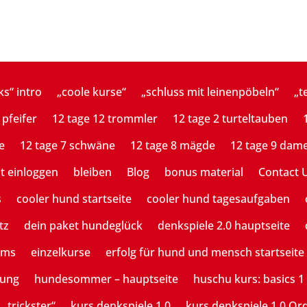
ks“ intro
„coole kurse“
„schluss mit leinenpöbeln“
„t
 pfeifer
12 tage 12 trommler
12 tage 2 turteltauben
e
12 tage 7 schwäne
12 tage 8 mägde
12 tage 9 dam
st einloggen
bleiben
Blog
bonus material
Contact 
s
cooler hund startseite
cooler hund tagesaufgaben
tz
dein paket hundeglück
denkspiele 2.0 hauptseite
ams
einzelkurse
erfolg für hund und mensch startseite
tung
hundesommer – hauptseite
huschu kurs: basics 1
 „trickster“
kurs denkspiele 1.0
kurs denkspiele 1.0 Or