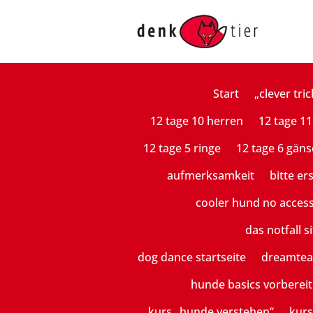
Start
„clever tric
12 tage 10 herren
12 tage 11
12 tage 5 ringe
12 tage 6 gäns
aufmerksamkeit
bitte er
cooler hund no acces
das notfall si
dog dance startseite
dreamte
hunde basics vorberei
kurs „hunde verstehen“
kurs