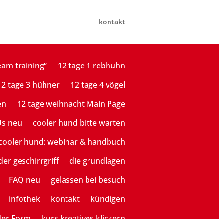
kontakt
eam training“
12 tage 1 rebhuhn
12 tage 3 hühner
12 tage 4 vögel
en
12 tage weihnacht Main Page
Us neu
cooler hund bitte warten
cooler hund: webinar & handbuch
der geschirrgriff
die grundlagen
FAQ neu
gelassen bei besuch
infothek
kontakt
kündigen
der Form
kurs kreatives klickern