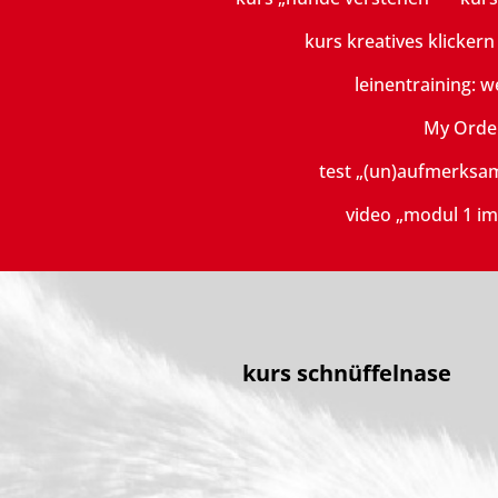
kurs kreatives klicker
leinentraining: w
My Orde
test „(un)aufmerksa
video „modul 1 im
kurs schnüffelnase