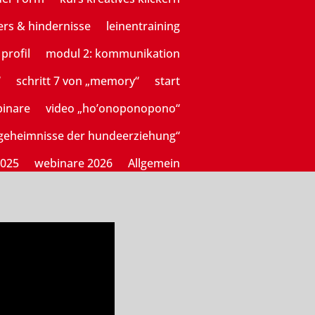
ers & hindernisse
leinentraining
profil
modul 2: kommunikation
“
schritt 7 von „memory“
start
binare
video „ho’onoponopono“
sgeheimnisse der hundeerziehung“
2025
webinare 2026
Allgemein