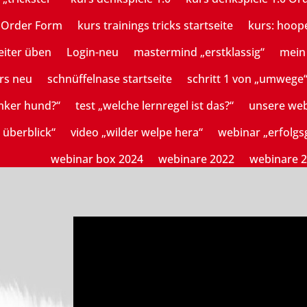
n Order Form
kurs trainings tricks startseite
kurs: hoop
eiter üben
Login-neu
mastermind „erstklassig“
mein 
rs neu
schnüffelnase startseite
schritt 1 von „umwege
mker hund?“
test „welche lernregel ist das?“
unsere we
 überblick“
video „wilder welpe hera“
webinar „erfolg
webinar box 2024
webinare 2022
webinare 