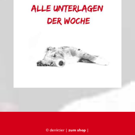
© denktier |
zum shop
|