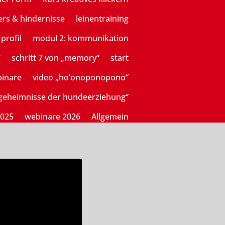
ers & hindernisse
leinentraining
profil
modul 2: kommunikation
“
schritt 7 von „memory“
start
binare
video „ho’onoponopono“
sgeheimnisse der hundeerziehung“
2025
webinare 2026
Allgemein