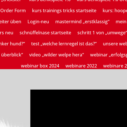
n Order Form
kurs trainings tricks startseite
kurs: hoop
eiter üben
Login-neu
mastermind „erstklassig“
mein 
rs neu
schnüffelnase startseite
schritt 1 von „umwege
mker hund?“
test „welche lernregel ist das?“
unsere we
 überblick“
video „wilder welpe hera“
webinar „erfolg
webinar box 2024
webinare 2022
webinare 