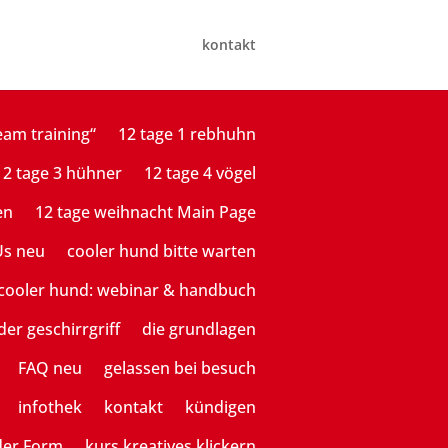
kontakt
eam training“
12 tage 1 rebhuhn
12 tage 3 hühner
12 tage 4 vögel
en
12 tage weihnacht Main Page
Us neu
cooler hund bitte warten
cooler hund: webinar & handbuch
der geschirrgriff
die grundlagen
FAQ neu
gelassen bei besuch
infothek
kontakt
kündigen
der Form
kurs kreatives klickern