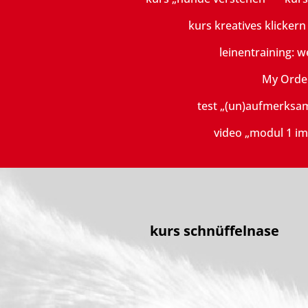
kurs kreatives klicker
leinentraining: w
My Orde
test „(un)aufmerksa
video „modul 1 im
kurs schnüffelnase