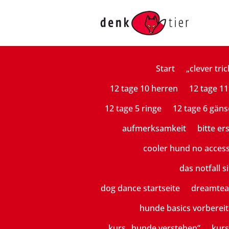
Start
„clever tric
12 tage 10 herren
12 tage 11
12 tage 5 ringe
12 tage 6 gäns
aufmerksamkeit
bitte er
cooler hund no acces
das notfall si
dog dance startseite
dreamte
hunde basics vorberei
kurs „hunde verstehen“
kurs