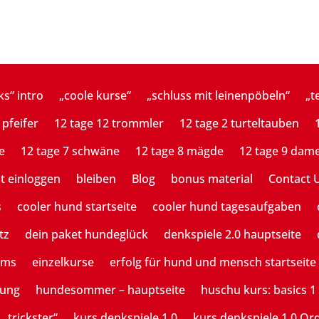
ks“ intro
„coole kurse“
„schluss mit leinenpöbeln“
„t
 pfeifer
12 tage 12 trommler
12 tage 2 turteltauben
e
12 tage 7 schwäne
12 tage 8 mägde
12 tage 9 dam
st einloggen
bleiben
Blog
bonus material
Contact 
s
cooler hund startseite
cooler hund tagesaufgaben
tz
dein paket hundeglück
denkspiele 2.0 hauptseite
ams
einzelkurse
erfolg für hund und mensch startseite
tung
hundesommer – hauptseite
huschu kurs: basics 1
 „trickster“
kurs denkspiele 1.0
kurs denkspiele 1.0 Or