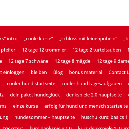
ks“ intro
„coole kurse“
„schluss mit leinenpöbeln“
„t
 pfeifer
12 tage 12 trommler
12 tage 2 turteltauben
e
12 tage 7 schwäne
12 tage 8 mägde
12 tage 9 dam
st einloggen
bleiben
Blog
bonus material
Contact 
s
cooler hund startseite
cooler hund tagesaufgaben
tz
dein paket hundeglück
denkspiele 2.0 hauptseite
ams
einzelkurse
erfolg für hund und mensch startseite
tung
hundesommer – hauptseite
huschu kurs: basics 1
 „trickster“
kurs denkspiele 1.0
kurs denkspiele 1.0 Or