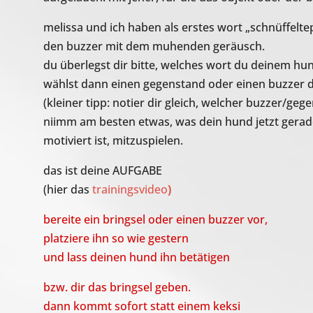
melissa und ich haben als erstes wort „schnüffel
den buzzer mit dem muhenden geräusch.
du überlegst dir bitte, welches wort du deinem hun
wählst dann einen gegenstand oder einen buzzer 
(kleiner tipp: notier dir gleich, welcher buzzer/geg
niimm am besten etwas, was dein hund jetzt gerad
motiviert ist, mitzuspielen.
das ist deine AUFGABE
(hier das
trainingsvideo
)
bereite ein bringsel oder einen buzzer vor,
platziere ihn so wie gestern
und lass deinen hund ihn betätigen
bzw. dir das bringsel geben.
dann kommt sofort statt einem keksi