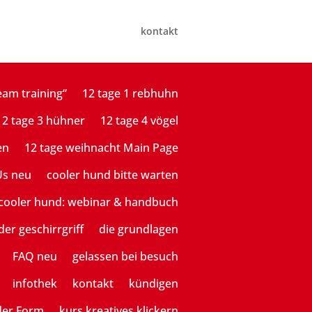
kontakt
eam training“
12 tage 1 rebhuhn
12 tage 3 hühner
12 tage 4 vögel
en
12 tage weihnacht Main Page
Us neu
cooler hund bitte warten
cooler hund: webinar & handbuch
der geschirrgriff
die grundlagen
FAQ neu
gelassen bei besuch
infothek
kontakt
kündigen
der Form
kurs kreatives klickern