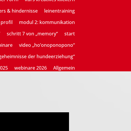
ers & hindernisse
leinentraining
profil
modul 2: kommunikation
“
schritt 7 von „memory“
start
binare
video „ho’onoponopono“
sgeheimnisse der hundeerziehung“
2025
webinare 2026
Allgemein