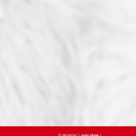
© denktier |
zum shop
|