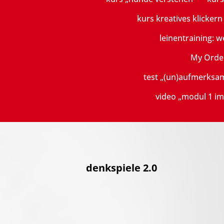
kurs kreatives klicker
leinentraining: w
My Orde
test „(un)aufmerksa
video „modul 1 im
denkspiele 2.0