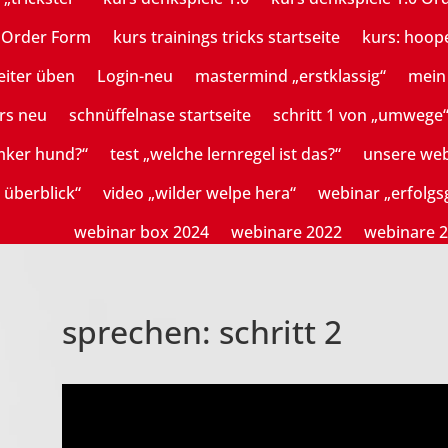
n Order Form
kurs trainings tricks startseite
kurs: hoop
eiter üben
Login-neu
mastermind „erstklassig“
mein 
rs neu
schnüffelnase startseite
schritt 1 von „umwege
mker hund?“
test „welche lernregel ist das?“
unsere we
 überblick“
video „wilder welpe hera“
webinar „erfolg
webinar box 2024
webinare 2022
webinare 
sprechen: schritt 2