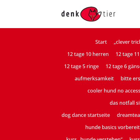
Start
„clever tric
12 tage 10 herren
12 tage 11
12 tage 5 ringe
12 tage 6 gäns
aufmerksamkeit
bitte er
cooler hund no acces
das notfall si
dog dance startseite
dreamte
hunde basics vorberei
kurs „hunde verstehen“
kurs