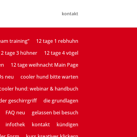
kontakt
eam training“
12 tage 1 rebhuhn
12 tage 3 hühner
12 tage 4 vögel
en
12 tage weihnacht Main Page
Us neu
cooler hund bitte warten
cooler hund: webinar & handbuch
der geschirrgriff
die grundlagen
FAQ neu
gelassen bei besuch
infothek
kontakt
kündigen
der Form
kurs kreatives klickern