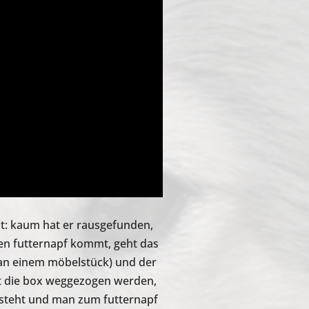
lt: kaum hat er rausgefunden,
en futternapf kommt, geht das
 an einem möbelstück) und der
st die box weggezogen werden,
tsteht und man zum futternapf