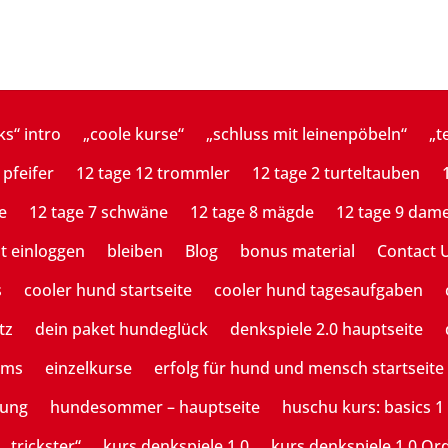
ks“ intro
„coole kurse“
„schluss mit leinenpöbeln“
„t
 pfeifer
12 tage 12 trommler
12 tage 2 turteltauben
e
12 tage 7 schwäne
12 tage 8 mägde
12 tage 9 dam
st einloggen
bleiben
Blog
bonus material
Contact 
s
cooler hund startseite
cooler hund tagesaufgaben
tz
dein paket hundeglück
denkspiele 2.0 hauptseite
ams
einzelkurse
erfolg für hund und mensch startseite
tung
hundesommer – hauptseite
huschu kurs: basics 1
 „trickster“
kurs denkspiele 1.0
kurs denkspiele 1.0 Or