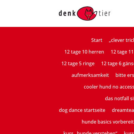
Start
„clever tric
12 tage 10 herren
12 tage 11
12 tage 5 ringe
12 tage 6 gäns
aufmerksamkeit
bitte er
cooler hund no acces
das notfall si
dog dance startseite
dreamte
hunde basics vorberei
kurs „hunde verstehen“
kurs