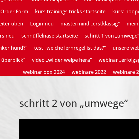
n Order Form
kurs trainings tricks startseite
kurs: hoop
eiter üben
Login-neu
mastermind „erstklassig“
mein 
rs neu
schnüffelnase startseite
schritt 1 von „umwege
mker hund?“
test „welche lernregel ist das?“
unsere we
 überblick“
video „wilder welpe hera“
webinar „erfolg
webinar box 2024
webinare 2022
webinare 
schritt 2 von „umwege“