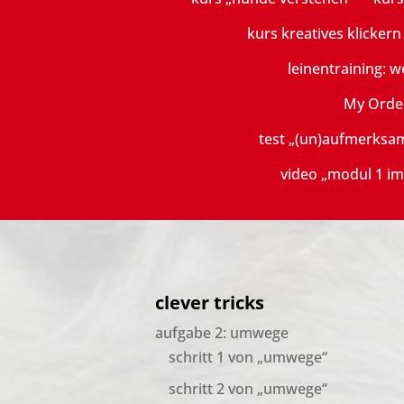
kurs kreatives klicker
leinentraining: w
My Orde
test „(un)aufmerksa
video „modul 1 im
clever tricks
aufgabe 2: umwege
schritt 1 von „umwege“
schritt 2 von „umwege“