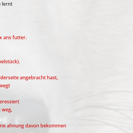
 lernt
 ans futter.
elstück).
rderseite angebracht hast,
ewegt
eressiert
k weg,
t eine ahnung davon bekommen