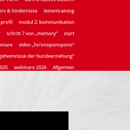
ers & hindernisse
leinentraining
profil
modul 2: kommunikation
“
schritt 7 von „memory“
start
binare
video „ho’onoponopono“
sgeheimnisse der hundeerziehung“
2025
webinare 2026
Allgemein