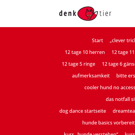
Start
„clever tric
12 tage 10 herren
12 tage 11
12 tage 5 ringe
12 tage 6 gäns
aufmerksamkeit
bitte er
cooler hund no acces
das notfall si
dog dance startseite
dreamte
hunde basics vorberei
kurs „hunde verstehen“
kurs