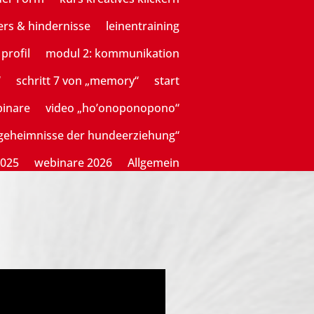
ers & hindernisse
leinentraining
profil
modul 2: kommunikation
“
schritt 7 von „memory“
start
binare
video „ho’onoponopono“
sgeheimnisse der hundeerziehung“
2025
webinare 2026
Allgemein