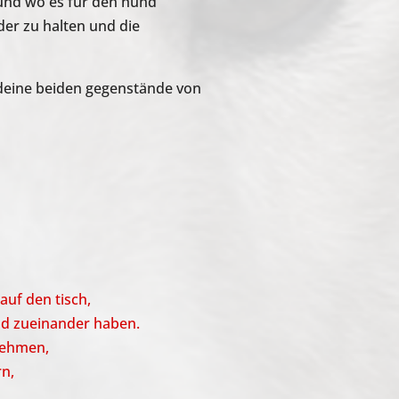
 und wo es für den hund
der zu halten und die
 deine beiden gegenstände von
auf den tisch,
nd zueinander haben.
nehmen,
rn,
.