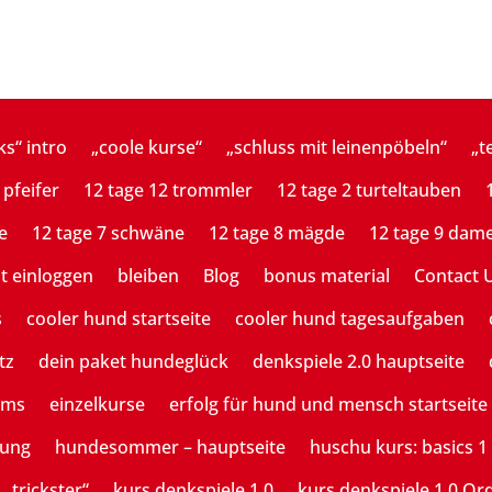
ks“ intro
„coole kurse“
„schluss mit leinenpöbeln“
„t
 pfeifer
12 tage 12 trommler
12 tage 2 turteltauben
e
12 tage 7 schwäne
12 tage 8 mägde
12 tage 9 dam
st einloggen
bleiben
Blog
bonus material
Contact 
s
cooler hund startseite
cooler hund tagesaufgaben
tz
dein paket hundeglück
denkspiele 2.0 hauptseite
ams
einzelkurse
erfolg für hund und mensch startseite
tung
hundesommer – hauptseite
huschu kurs: basics 1
 „trickster“
kurs denkspiele 1.0
kurs denkspiele 1.0 Or