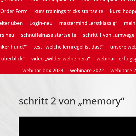
n Order Form
kurs trainings tricks startseite
kurs: hoop
eiter üben
Login-neu
mastermind „erstklassig“
mein 
rs neu
schnüffelnase startseite
schritt 1 von „umwege
mker hund?“
test „welche lernregel ist das?“
unsere we
 überblick“
video „wilder welpe hera“
webinar „erfolg
webinar box 2024
webinare 2022
webinare 
schritt 2 von „memory“