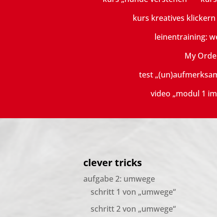
kurs kreatives klicker
leinentraining: w
My Orde
test „(un)aufmerksa
video „modul 1 im
clever tricks
aufgabe 2: umwege
schritt 1 von „umwege“
schritt 2 von „umwege“