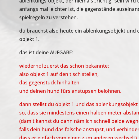
ablenkungs-objekt, der niemals „richtig“ sein wird
anfangs mal leichter ist, die gegenstände auseinan
spielregeln zu verstehen.
du brauchst also heute ein ablenkungsobjekt und
objekt 1.
das ist deine AUFGABE:
wiederhol zuerst das schon bekannte:
also objekt 1 auf den tisch stellen,
das gegenstück hinhalten
und deinen hund fürs anstupsen belohnen.
dann stellst du objekt 1 und das ablenkungsobjekt 
so, dass sie mindestens einen halben meter absta
(damit kannst du dann nämlich schnell beide weg
falls dein hund das falsche anstupst, und verhinde
dass er einfach vom einen zum anderen wechselt)