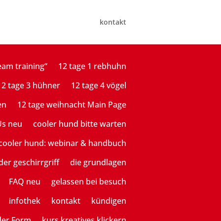
kontakt
eam training“
12 tage 1 rebhuhn
12 tage 3 hühner
12 tage 4 vögel
en
12 tage weihnacht Main Page
Us neu
cooler hund bitte warten
cooler hund: webinar & handbuch
der geschirrgriff
die grundlagen
FAQ neu
gelassen bei besuch
infothek
kontakt
kündigen
der Form
kurs kreatives klickern