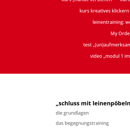
kurs kreatives klicker
leinentraining: w
My Orde
test „(un)aufmerksa
video „modul 1 im
„schluss mit leinenpöbel
die grundlagen
das begegnungstraining