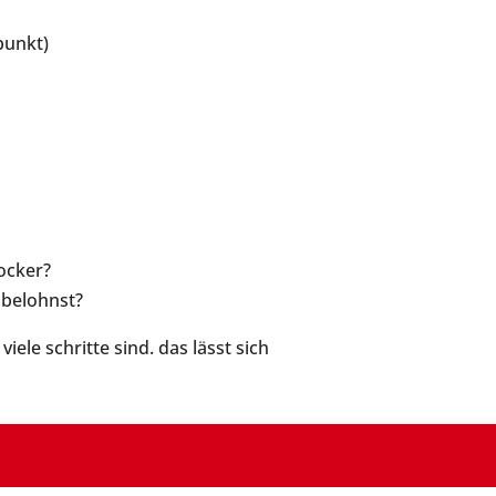
punkt)
locker?
 belohnst?
iele schritte sind. das lässt sich