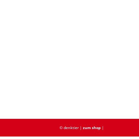
© denktier |
zum shop
|