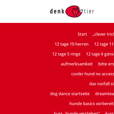
Start
„clever tric
12 tage 10 herren
12 tage 11
12 tage 5 ringe
12 tage 6 gäns
aufmerksamkeit
bitte er
cooler hund no acces
das notfall si
dog dance startseite
dreamte
hunde basics vorberei
kurs „hunde verstehen“
kurs