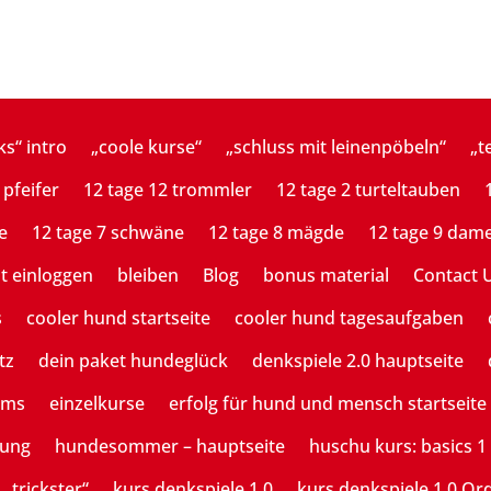
ks“ intro
„coole kurse“
„schluss mit leinenpöbeln“
„t
 pfeifer
12 tage 12 trommler
12 tage 2 turteltauben
e
12 tage 7 schwäne
12 tage 8 mägde
12 tage 9 dam
st einloggen
bleiben
Blog
bonus material
Contact 
s
cooler hund startseite
cooler hund tagesaufgaben
tz
dein paket hundeglück
denkspiele 2.0 hauptseite
ams
einzelkurse
erfolg für hund und mensch startseite
tung
hundesommer – hauptseite
huschu kurs: basics 1
 „trickster“
kurs denkspiele 1.0
kurs denkspiele 1.0 Or