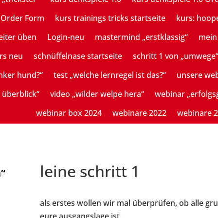
n Order Form
kurs trainings tricks startseite
kurs: hoop
eiter üben
Login-neu
mastermind „erstklassig“
mein 
rs neu
schnüffelnase startseite
schritt 1 von „umwege
mker hund?“
test „welche lernregel ist das?“
unsere we
 überblick“
video „wilder welpe hera“
webinar „erfolg
webinar box 2024
webinare 2022
webinare 
leine schritt 1
n“
als erstes wollen wir mal überprüfen, ob alle g
eure ausgangslage ist.