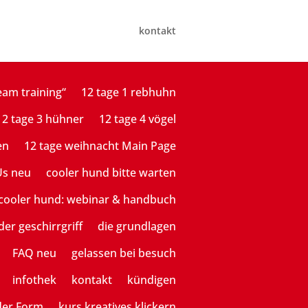
kontakt
eam training“
12 tage 1 rebhuhn
12 tage 3 hühner
12 tage 4 vögel
en
12 tage weihnacht Main Page
Us neu
cooler hund bitte warten
cooler hund: webinar & handbuch
der geschirrgriff
die grundlagen
FAQ neu
gelassen bei besuch
infothek
kontakt
kündigen
der Form
kurs kreatives klickern