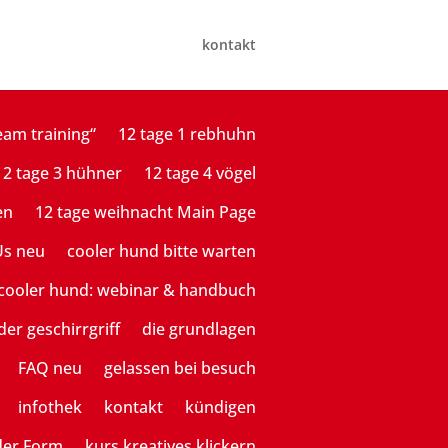
kontakt
eam training“
12 tage 1 rebhuhn
12 tage 3 hühner
12 tage 4 vögel
en
12 tage weihnacht Main Page
Us neu
cooler hund bitte warten
cooler hund: webinar & handbuch
der geschirrgriff
die grundlagen
FAQ neu
gelassen bei besuch
infothek
kontakt
kündigen
der Form
kurs kreatives klickern