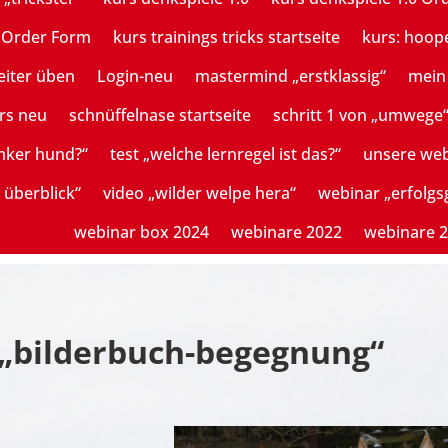
n Order Form
kurs trainings tricks startseite
kurs: hoop
eiter üben
Login-neu
mastermind „erstklassig“
mein 
rs neu
schnüffelnase startseite
schritt 1 von „umwege
mker hund?“
test „welche lernregel ist das?“
unsere we
 überblick“
video „wilder welpe hera“
webinar „erfolg
webinar box 2024
webinare 2022
webinare 
„bilderbuch-begegnung“