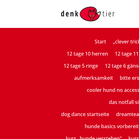
Start
„clever tric
12 tage 10 herren
12 tage 11
12 tage 5 ringe
12 tage 6 gäns
aufmerksamkeit
bitte er
cooler hund no acces
das notfall si
dog dance startseite
dreamte
hunde basics vorberei
kurs „hunde verstehen“
kurs