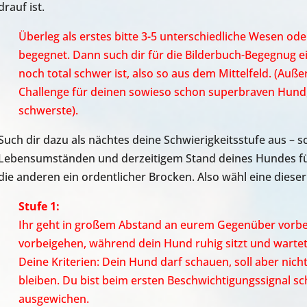
drauf ist.
Überleg als erstes bitte 3-5 unterschiedliche Wesen ode
begegnet. Dann such dir für die Bilderbuch-Begegnug ei
noch total schwer ist, also so aus dem Mittelfeld. (Außer
Challenge für deinen sowieso schon superbraven Hund
schwerste).
Such dir dazu als nächtes deine Schwierigkeitsstufe aus – sc
Lebensumständen und derzeitigem Stand deines Hundes für d
die anderen ein ordentlicher Brocken. Also wähl eine dieser
Stufe 1:
Ihr geht in großem Abstand an eurem Gegenüber vorbei
vorbeigehen, während dein Hund ruhig sitzt und wartet
Deine Kriterien: Dein Hund darf schauen, soll aber nicht 
bleiben. Du bist beim ersten Beschwichtigungssignal 
ausgewichen.