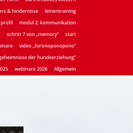
ers & hindernisse
leinentraining
profil
modul 2: kommunikation
“
schritt 7 von „memory“
start
binare
video „ho’onoponopono“
sgeheimnisse der hundeerziehung“
2025
webinare 2026
Allgemein