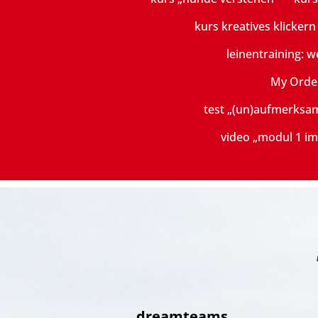
kurs kreatives klicker
leinentraining: w
My Orde
test „(un)aufmerksa
video „modul 1 im
dreamteams