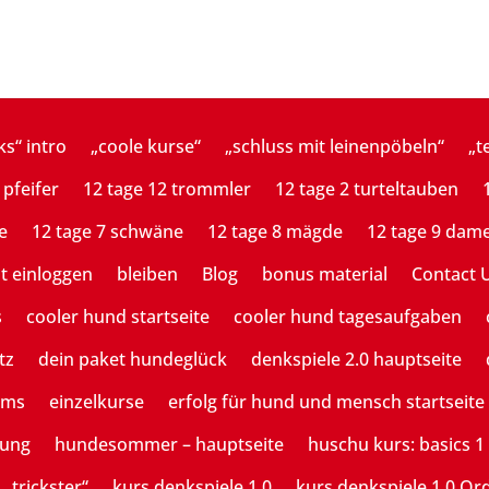
ks“ intro
„coole kurse“
„schluss mit leinenpöbeln“
„t
 pfeifer
12 tage 12 trommler
12 tage 2 turteltauben
e
12 tage 7 schwäne
12 tage 8 mägde
12 tage 9 dam
st einloggen
bleiben
Blog
bonus material
Contact 
s
cooler hund startseite
cooler hund tagesaufgaben
tz
dein paket hundeglück
denkspiele 2.0 hauptseite
ams
einzelkurse
erfolg für hund und mensch startseite
tung
hundesommer – hauptseite
huschu kurs: basics 1
 „trickster“
kurs denkspiele 1.0
kurs denkspiele 1.0 Or