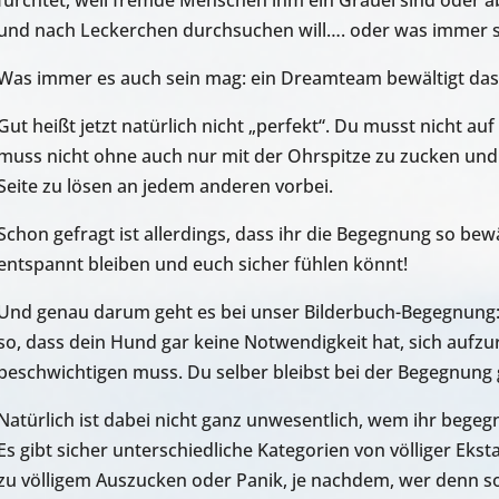
und nach Leckerchen durchsuchen will…. oder was immer s
Was immer es auch sein mag: ein Dreamteam bewältigt da
Gut heißt jetzt natürlich nicht „perfekt“. Du musst nicht a
muss nicht ohne auch nur mit der Ohrspitze zu zucken und 
Seite zu lösen an jedem anderen vorbei.
Schon gefragt ist allerdings, dass ihr die Begegnung so bewä
entspannt bleiben und euch sicher fühlen könnt!
Und genau darum geht es bei unser Bilderbuch-Begegnung:
so, dass dein Hund gar keine Notwendigkeit hat, sich aufz
beschwichtigen muss. Du selber bleibst bei der Begegnung g
Natürlich ist dabei nicht ganz unwesentlich, wem ihr begegn
Es gibt sicher unterschiedliche Kategorien von völliger Ek
zu völligem Auszucken oder Panik, je nachdem, wer denn s