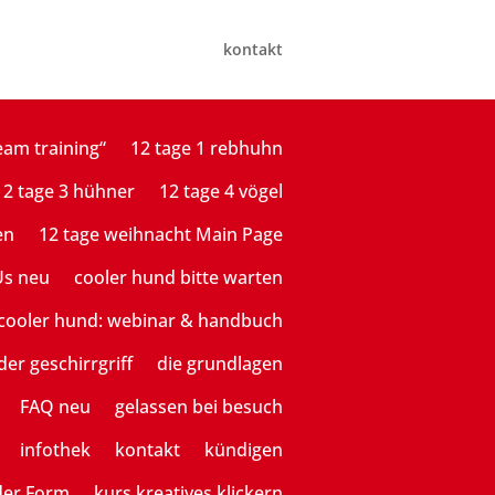
kontakt
eam training“
12 tage 1 rebhuhn
12 tage 3 hühner
12 tage 4 vögel
en
12 tage weihnacht Main Page
Us neu
cooler hund bitte warten
cooler hund: webinar & handbuch
der geschirrgriff
die grundlagen
FAQ neu
gelassen bei besuch
infothek
kontakt
kündigen
der Form
kurs kreatives klickern