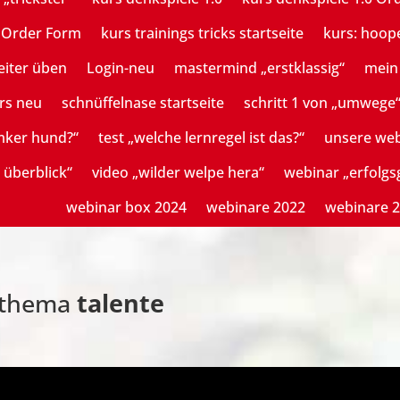
n Order Form
kurs trainings tricks startseite
kurs: hoop
eiter üben
Login-neu
mastermind „erstklassig“
mein 
rs neu
schnüffelnase startseite
schritt 1 von „umwege
mker hund?“
test „welche lernregel ist das?“
unsere we
 überblick“
video „wilder welpe hera“
webinar „erfolg
webinar box 2024
webinare 2022
webinare 
thema
talente