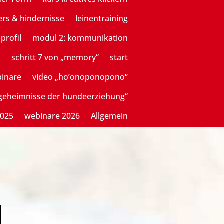
ers & hindernisse
leinentraining
profil
modul 2: kommunikation
“
schritt 7 von „memory“
start
binare
video „ho’onoponopono“
sgeheimnisse der hundeerziehung“
2025
webinare 2026
Allgemein