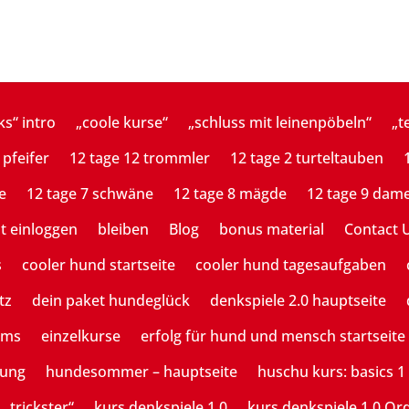
ks“ intro
„coole kurse“
„schluss mit leinenpöbeln“
„t
 pfeifer
12 tage 12 trommler
12 tage 2 turteltauben
e
12 tage 7 schwäne
12 tage 8 mägde
12 tage 9 dam
st einloggen
bleiben
Blog
bonus material
Contact 
s
cooler hund startseite
cooler hund tagesaufgaben
tz
dein paket hundeglück
denkspiele 2.0 hauptseite
ams
einzelkurse
erfolg für hund und mensch startseite
tung
hundesommer – hauptseite
huschu kurs: basics 1
 „trickster“
kurs denkspiele 1.0
kurs denkspiele 1.0 Or