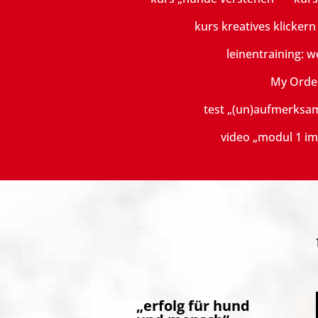
kurs kreatives klicker
leinentraining: w
My Orde
test „(un)aufmerksa
video „modul 1 im
„erfolg für hund