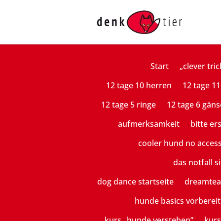
Start
„clever tric
12 tage 10 herren
12 tage 11
12 tage 5 ringe
12 tage 6 gäns
aufmerksamkeit
bitte er
cooler hund no acces
das notfall si
dog dance startseite
dreamte
hunde basics vorberei
kurs „hunde verstehen“
kurs