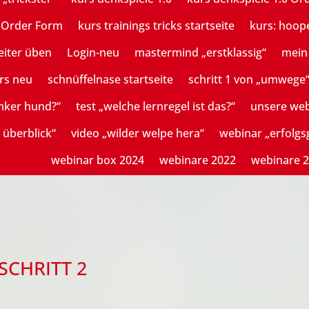
n Order Form
kurs trainings tricks startseite
kurs: hoop
eiter üben
Login-neu
mastermind „erstklassig“
mein 
rs neu
schnüffelnase startseite
schritt 1 von „umwege
mker hund?“
test „welche lernregel ist das?“
unsere we
 überblick“
video „wilder welpe hera“
webinar „erfolg
webinar box 2024
webinare 2022
webinare 
SCHRITT 2