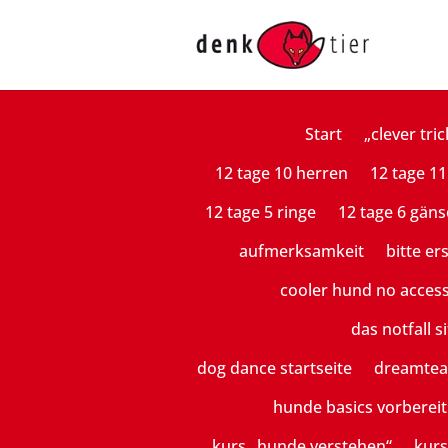
Start
„clever tric
12 tage 10 herren
12 tage 11
12 tage 5 ringe
12 tage 6 gäns
aufmerksamkeit
bitte er
cooler hund no acces
das notfall si
dog dance startseite
dreamte
hunde basics vorberei
kurs „hunde verstehen“
kurs