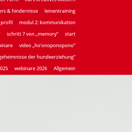
ers & hindernisse
leinentraining
profil
modul 2: kommunikation
“
schritt 7 von „memory“
start
binare
video „ho’onoponopono“
sgeheimnisse der hundeerziehung“
2025
webinare 2026
Allgemein