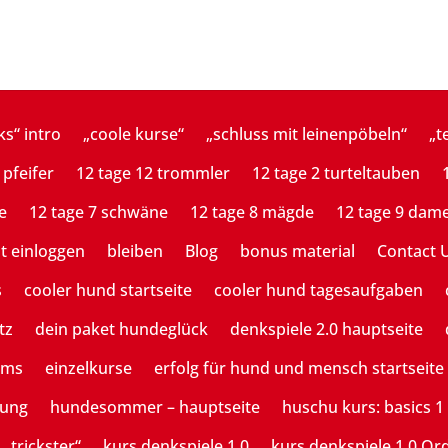
ks“ intro
„coole kurse“
„schluss mit leinenpöbeln“
„t
 pfeifer
12 tage 12 trommler
12 tage 2 turteltauben
e
12 tage 7 schwäne
12 tage 8 mägde
12 tage 9 dam
st einloggen
bleiben
Blog
bonus material
Contact 
s
cooler hund startseite
cooler hund tagesaufgaben
tz
dein paket hundeglück
denkspiele 2.0 hauptseite
ams
einzelkurse
erfolg für hund und mensch startseite
tung
hundesommer – hauptseite
huschu kurs: basics 1
 „trickster“
kurs denkspiele 1.0
kurs denkspiele 1.0 Or