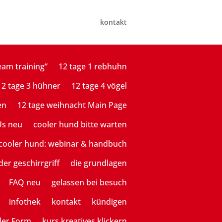
kontakt
eam training“
12 tage 1 rebhuhn
12 tage 3 hühner
12 tage 4 vögel
en
12 tage weihnacht Main Page
Us neu
cooler hund bitte warten
cooler hund: webinar & handbuch
der geschirrgriff
die grundlagen
FAQ neu
gelassen bei besuch
infothek
kontakt
kündigen
der Form
kurs kreatives klickern