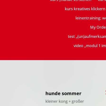
kurs kreatives klicker
leinentraining: w
My Orde
test „(un)aufmerksa
video „modul 1 im
hunde sommer
kleiner kong + großer