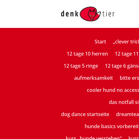
Start
„clever tric
12 tage 10 herren
12 tage 11
12 tage 5 ringe
12 tage 6 gäns
aufmerksamkeit
bitte er
cooler hund no acces
das notfall si
dog dance startseite
dreamte
hunde basics vorberei
kurs „hunde verstehen“
kurs