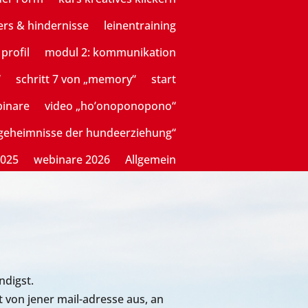
ers & hindernisse
leinentraining
profil
modul 2: kommunikation
“
schritt 7 von „memory“
start
binare
video „ho’onoponopono“
sgeheimnisse der hundeerziehung“
2025
webinare 2026
Allgemein
ndigst.
 von jener mail-adresse aus, an