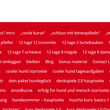
ks“ intro
„coole kurse“
„schluss mit leinenpöbeln“
„t
 pfeifer
12 tage 12 trommler
12 tage 2 turteltauben
e
12 tage 7 schwäne
12 tage 8 mägde
12 tage 9 dam
st einloggen
bleiben
Blog
bonus material
Contact 
s
cooler hund startseite
cooler hund tagesaufgaben
tz
dein paket hundeglück
denkspiele 2.0 hauptseite
ams
einzelkurse
erfolg für hund und mensch startseite
tung
hundesommer – hauptseite
huschu kurs: basics 1
 „trickster“
kurs denkspiele 1.0
kurs denkspiele 1.0 Or