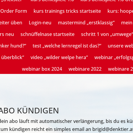
n Order Form
kurs trainings tricks startseite
kurs: hoop
eiter üben
Login-neu
mastermind „erstklassig“
mein 
rs neu
schnüffelnase startseite
schritt 1 von „umwege
mker hund?“
test „welche lernregel ist das?“
unsere we
 überblick“
video „wilder welpe hera“
webinar „erfolg
webinar box 2024
webinare 2022
webinare 
ABO KÜNDIGEN
dein abo läuft mit automatischer verlängerung, bis du es kü
zum kündigen reicht ein simples email an brigid@denktier.at