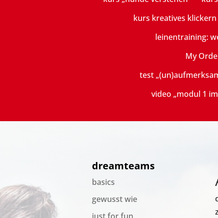
kurs kreatives klicker
leinentraining: w
My Orde
test „(un)aufmerksa
video „modul 1 im
dreamteams
basics
gewusst wie
just for fun