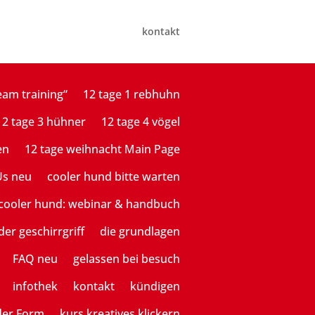
kontakt
eam training“
12 tage 1 rebhuhn
12 tage 3 hühner
12 tage 4 vögel
en
12 tage weihnacht Main Page
Us neu
cooler hund bitte warten
cooler hund: webinar & handbuch
der geschirrgriff
die grundlagen
FAQ neu
gelassen bei besuch
infothek
kontakt
kündigen
der Form
kurs kreatives klickern